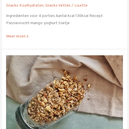
Snacks Koolhydraten
,
Snacks Vetten
/
Lisette
Ingrediënten voor 4 porties Aantal kcal 130kcal Recept
Passievrucht-mango-yoghurt toetje
Meer lezen »
Pan
Granola