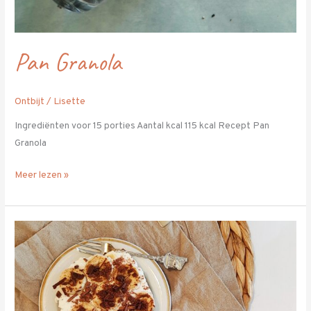
Pan Granola
Ontbijt
/
Lisette
Ingrediënten voor 15 porties Aantal kcal 115 kcal Recept Pan
Granola
Meer lezen »
Bananoffee
ontbijttaartje