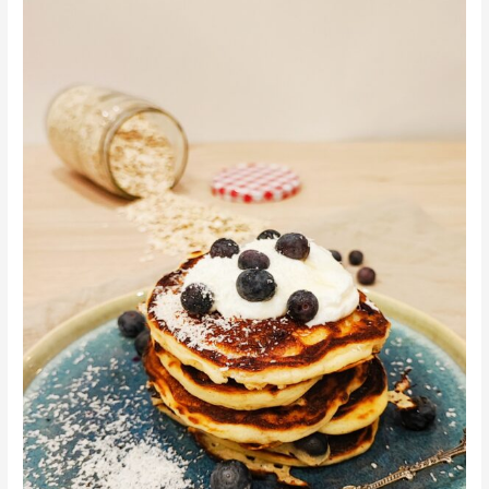
american-
pancakes
met
blauwe
bessen