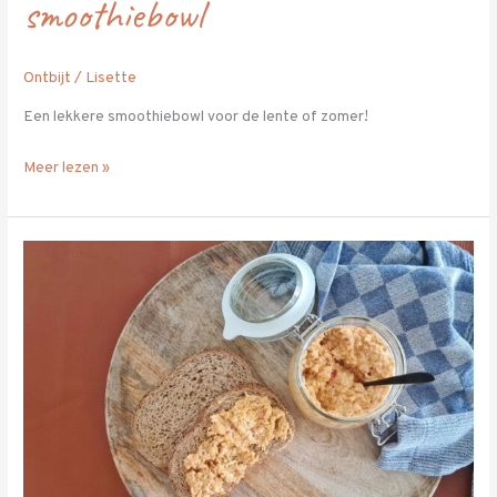
smoothiebowl
Ontbijt
/
Lisette
Een lekkere smoothiebowl voor de lente of zomer!
Meer lezen »
Pittige
kipsalade
met
brood