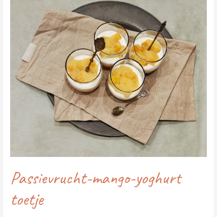
mango-
yoghurt
toetje
Passievrucht-mango-yoghurt
toetje