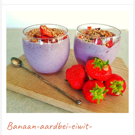
Banaan-
aardbei-
eiwit-
smoothiebowl
Banaan-aardbei-eiwit-