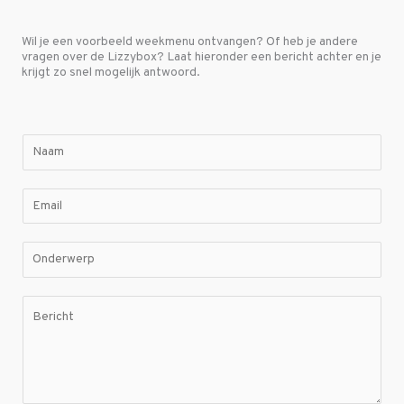
Wil je een voorbeeld weekmenu ontvangen? Of heb je andere
vragen over de Lizzybox? Laat hieronder een bericht achter en je
krijgt zo snel mogelijk antwoord.
N
a
a
E
m
m
*
a
O
i
n
l
d
B
*
e
e
r
r
w
i
e
c