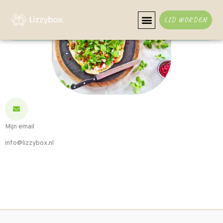
Ga
naar
LID WORDEN
de
inhoud
Mijn email
info@lizzybox.nl