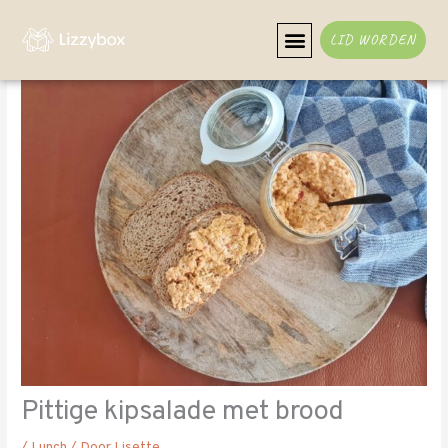
Ga
naar
LID WORDEN
de
inhoud
Pittige kipsalade met brood
/
Lunch
/ Door
Lisette