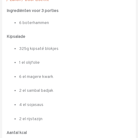
Ingrediënten voor 3 porties
6 boterhammen
Kipsalade
325g kipsaté blokjes
1 el olijfolie
6 el magere kwark
2 el sambal badjak
4 el sojasaus
2 el rijstazijn
Aantal kcal