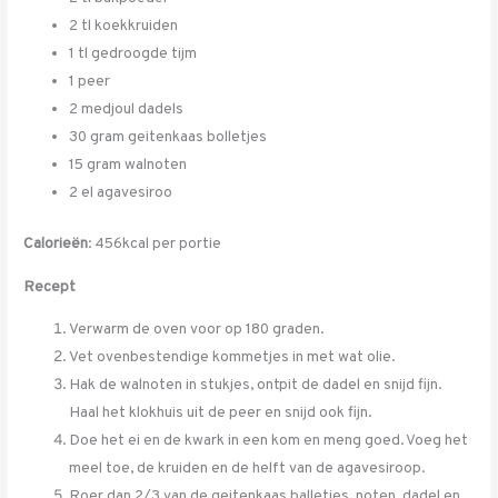
2 tl koekkruiden
1 tl gedroogde tijm
1 peer
2 medjoul dadels
30 gram geitenkaas bolletjes
15 gram walnoten
2 el agavesiroo
Calorieën
: 456kcal per portie
Recept
Verwarm de oven voor op 180 graden.
Vet ovenbestendige kommetjes in met wat olie.
Hak de walnoten in stukjes, ontpit de dadel en snijd fijn.
Haal het klokhuis uit de peer en snijd ook fijn.
Doe het ei en de kwark in een kom en meng goed. Voeg het
meel toe, de kruiden en de helft van de agavesiroop.
Roer dan 2/3 van de geitenkaas balletjes, noten, dadel en