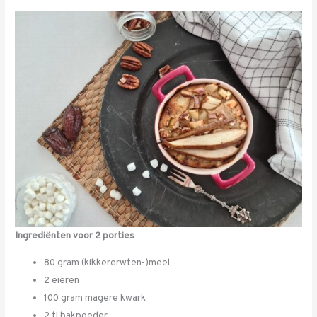
Ingrediënten voor 2 porties
80 gram (kikkererwten-)meel
2 eieren
100 gram magere kwark
2 tl bakpoeder