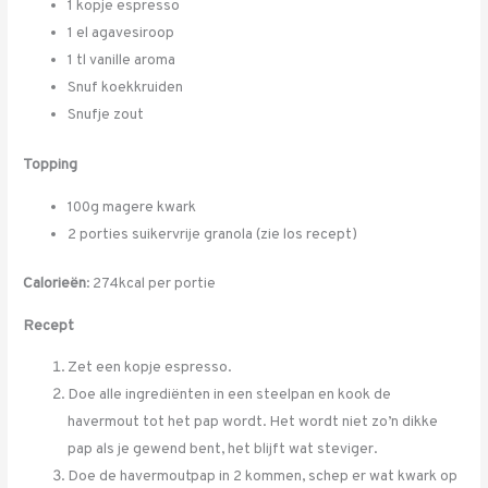
1 kopje espresso
1 el agavesiroop
1 tl vanille aroma
Snuf koekkruiden
Snufje zout
Topping
100g magere kwark
2 porties suikervrije granola (zie los recept)
Calorieën
: 274kcal per portie
Recept
Zet een kopje espresso.
Doe alle ingrediënten in een steelpan en kook de
havermout tot het pap wordt. Het wordt niet zo’n dikke
pap als je gewend bent, het blijft wat steviger.
Doe de havermoutpap in 2 kommen, schep er wat kwark op