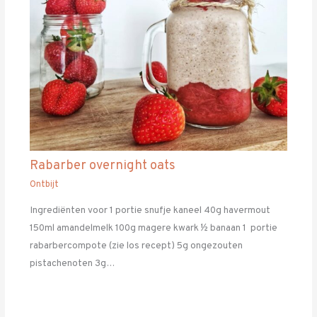
Rabarber overnight oats
Ontbijt
Ingrediënten voor 1 portie snufje kaneel 40g havermout
150ml amandelmelk 100g magere kwark ½ banaan 1 portie
rabarbercompote (zie los recept) 5g ongezouten
pistachenoten 3g…