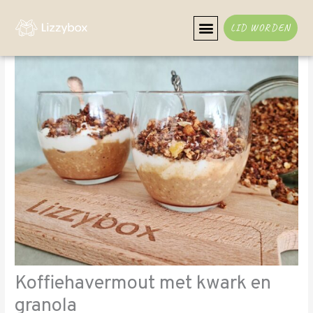
Ga
naar
LID WORDEN
de
inhoud
Koffiehavermout met kwark en
granola