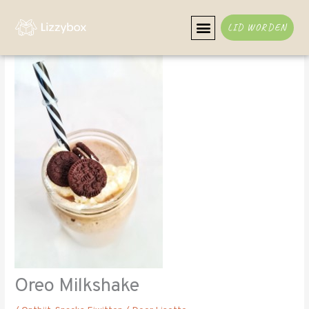
Ga
naar
LID WORDEN
de
inhoud
Oreo Milkshake