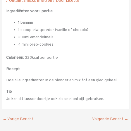
/
Ontbijt
,
Snacks Eiwitten
/ Door
Lisette
Ingrediënten voor 1 portie
1 banaan
1 scoop eiwitpoeder (vanille of chocola)
200ml amandelmelk
4 mini oreo-cookies
Calorieën:
323kcal per portie
Recept
Doe alle ingrediënten in de blender en mix tot een glad geheel.
Tip
Je kan dit tussendoortje ook als snel ontbijt gebruiken.
←
Vorige Bericht
Volgende Bericht
→