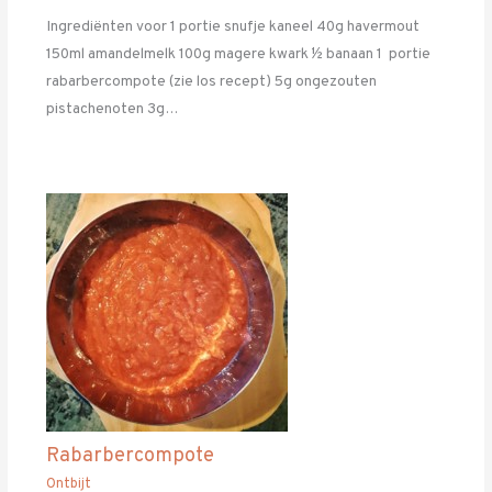
Ingrediënten voor 1 portie snufje kaneel 40g havermout
150ml amandelmelk 100g magere kwark ½ banaan 1 portie
rabarbercompote (zie los recept) 5g ongezouten
pistachenoten 3g…
Rabarbercompote
Ontbijt