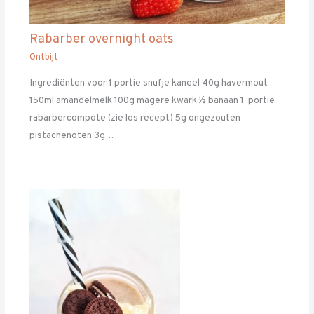
Rabarber overnight oats
Ontbijt
Ingrediënten voor 1 portie snufje kaneel 40g havermout
150ml amandelmelk 100g magere kwark ½ banaan 1 portie
rabarbercompote (zie los recept) 5g ongezouten
pistachenoten 3g…