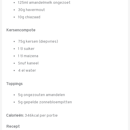
125ml amandelmelk ongezoet
30g havermout
10g chiazaad
Kersencompote
75g kersen (diepvries)
1 tl suiker
1 tl maizena
Snuf kaneel
4 el water
Toppings
5g ongezouten amandelen
5g gepelde zonnebloempitten
Calorieën
: 346kcal per portie
Recept