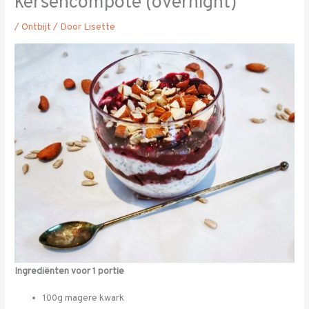
kersencompote (overnight)
/
Ontbijt
/ Door
Lisette
Ingrediënten voor 1 portie
100g magere kwark