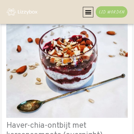
Ga
naar
LID WORDEN
de
inhoud
Haver-chia-ontbijt met