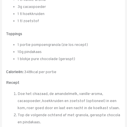
3g cacaopoeder
1 tl koekkruiden
1 tl zoetstof
Toppings
1 portie pompoengranola (zie los recept)
10g pindakaas
1 blokje pure chocolade (geraspt)
Calorieën:
348kcal per portie
Recept
Doe het chiazaad, de amandelmelk, vanille-aroma,
cacaopoeder, koekkruiden en zoetstof (optioneel) in een
kom, roer goed door en laat een nacht in de koelkast staan.
Top de volgende ochtend af met granola, geraspte chocola
en pindakaas.