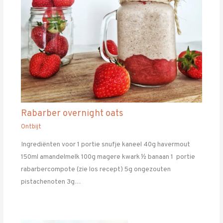
Rabarber overnight oats
Ontbijt
Ingrediënten voor 1 portie snufje kaneel 40g havermout
150ml amandelmelk 100g magere kwark ½ banaan 1 portie
rabarbercompote (zie los recept) 5g ongezouten
pistachenoten 3g…