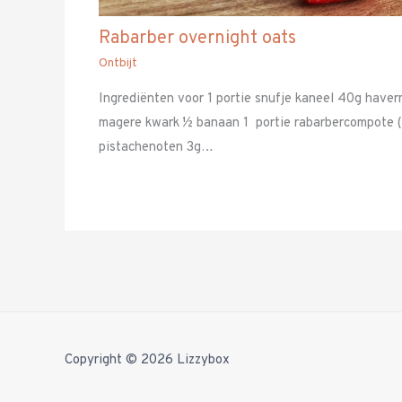
Rabarber overnight oats
Ontbijt
Ingrediënten voor 1 portie snufje kaneel 40g hav
magere kwark ½ banaan 1 portie rabarbercompote (
pistachenoten 3g…
Copyright © 2026
Lizzybox