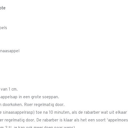
ote
pels
inaasappel
 van 1 cm.
appelsap in een grote soeppan.
n doorkoken. Roer regelmatig door.
 sinaasappelrasp) toe na 10 minuten, als de rabarber wat uit elkaar 
 regelmatig door. De rabarber is klaar als het een soort ‘appelmoes’