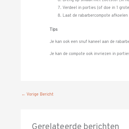
Breng op smaak met zoetstof (ik na
Verdeel in porties (of doe in 1 grot
Laat de rabarbercompote afkoelen i
Tips
Je kan ook een snuf kaneel aan de rabarb
Je kan de compote ook invriezen in portie
←
Vorige Bericht
Gerelateerde berichten