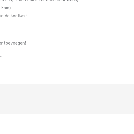
m 2 tl, je kan ook meer doen naar wens).
e kom)
n de koelkast.
er toevoegen!
s.