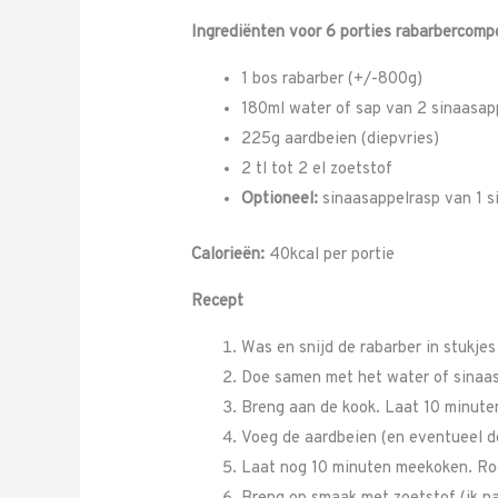
Ingrediënten voor 6 porties rabarbercomp
1 bos rabarber (+/-800g)
180ml water of sap van 2 sinaasap
225g aardbeien (diepvries)
2 tl tot 2 el zoetstof
Optioneel:
sinaasappelrasp van 1 s
Calorieën:
40kcal per portie
Recept
Was en snijd de rabarber in stukjes
Doe samen met het water of sinaas
Breng aan de kook. Laat 10 minute
Voeg de aardbeien (en eventueel de
Laat nog 10 minuten meekoken. Roer