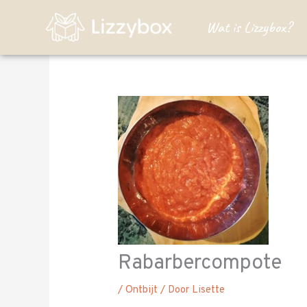
Ga
Wat is Lizzybox?
naar
de
inhoud
Rabarbercompote
/
Ontbijt
/ Door
Lisette