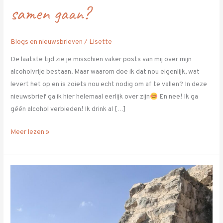
samen gaan?
Blogs en nieuwsbrieven
/
Lisette
De laatste tijd zie je misschien vaker posts van mij over mijn
alcoholvrije bestaan. Maar waarom doe ik dat nou eigenlijk, wat
levert het op en is zoiets nou echt nodig om af te vallen? In deze
nieuwsbrief ga ik hier helemaal eerlijk over zijn
En nee! Ik ga
géén alcohol verbieden! Ik drink al […]
Meer lezen »
Don’t
call
it
a
dream,