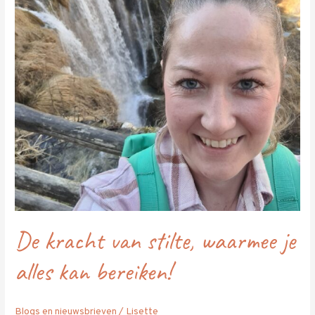
stilte,
waarmee
je
alles
kan
bereiken!
De kracht van stilte, waarmee je
alles kan bereiken!
Blogs en nieuwsbrieven
/
Lisette