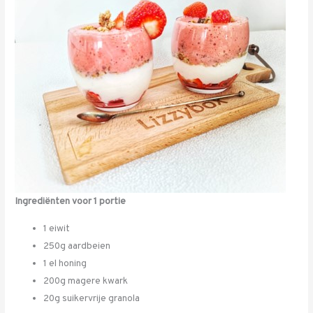
Ingrediënten voor 1 portie
1 eiwit
250g aardbeien
1 el honing
200g magere kwark
20g suikervrije granola