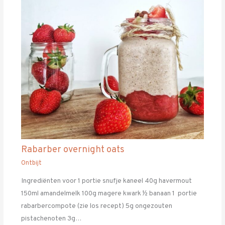
Rabarber overnight oats
Ontbijt
Ingrediënten voor 1 portie snufje kaneel 40g havermout
150ml amandelmelk 100g magere kwark ½ banaan 1 portie
rabarbercompote (zie los recept) 5g ongezouten
pistachenoten 3g…