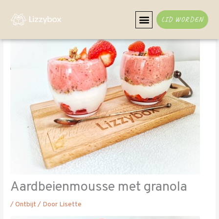
Ga
naar
LID WORDEN
de
inhoud
Aardbeienmousse met granola
/
Ontbijt
/ Door
Lisette