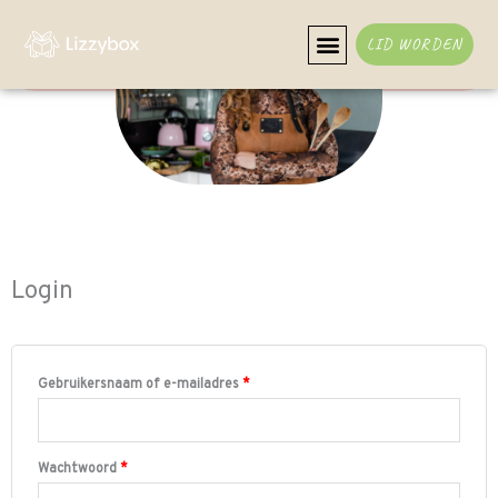
Ga
naar
LID WORDEN
de
inhoud
Vereist
Vereist
Login
Gebruikersnaam of e-mailadres
*
Wachtwoord
*