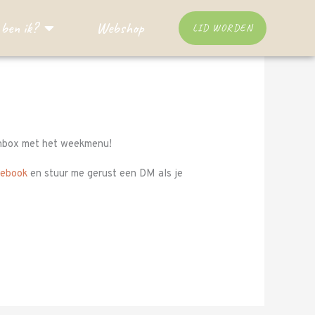
ben ik?
Webshop
LID WORDEN
 inbox met het weekmenu!
cebook
en stuur me gerust een DM als je