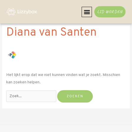
Ga
Zoek
naar
naar:
LID WORDEN
de
inhoud
Diana van Santen
Het lijkt erop dat we niet kunnen vinden wat je zoekt. Misschien
kan zoeken helpen.